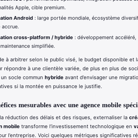
nalités Apple, cible premium.
cation Android
: large portée mondiale, écosystème diversif
é accrue.
cation cross-platform / hybride
: développement accéléré,
 maintenance simplifiée.
e à arbitrer selon le public visé, le budget disponible et l
ur répondre à une clientèle variée, de plus en plus de soc
t un socle commun
hybride
avant d’envisager une migrati
tives si la montée en puissance le justifie.
éfices mesurables avec une agence mobile spéci
la réduction des délais et des risques, externaliser la
cré
on mobile
transforme l’investissement technologique en
v
ur l’entreprise. Voici quelques métriques significatives r