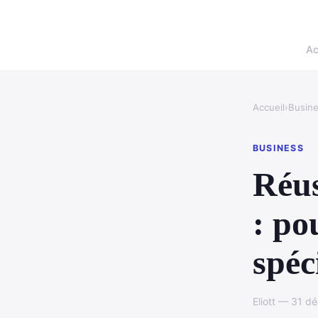
Ac
Accueil
›
Busin
BUSINESS
Réus
: po
spéc
Eliott — 31 d