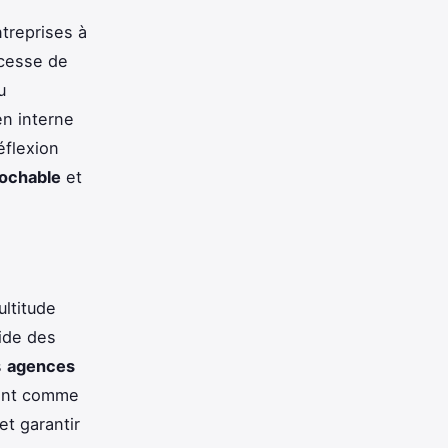
treprises à
cesse de
u
en interne
éflexion
rochable
et
ltitude
ide des
s
agences
ent comme
t garantir