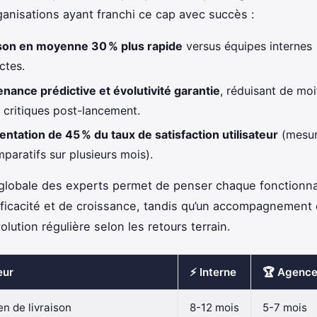
ganisations ayant franchi ce cap avec succès :
ison en moyenne 30 % plus rapide
versus équipes internes
ctes.
enance prédictive et évolutivité garantie
, réduisant de moi
s critiques post-lancement.
ntation de 45 % du taux de satisfaction utilisateur
(mesur
paratifs sur plusieurs mois).
 globale des experts permet de penser chaque fonctionn
fficacité et de croissance, tandis qu’un accompagnement 
volution régulière selon les retours terrain.
eur
⚡ Interne
🏆 Agence
n de livraison
8-12 mois
5-7 mois