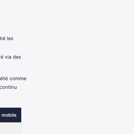
tié les
é via des
alité comme
continu
 mobile