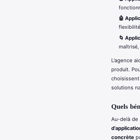
fonction
🤖 Appli
flexibilit
🌀 Appli
maîtrisé,
L’agence aid
produit. Po
choisissen
solutions na
Quels bén
Au-delà de 
d’applicati
concrète
po