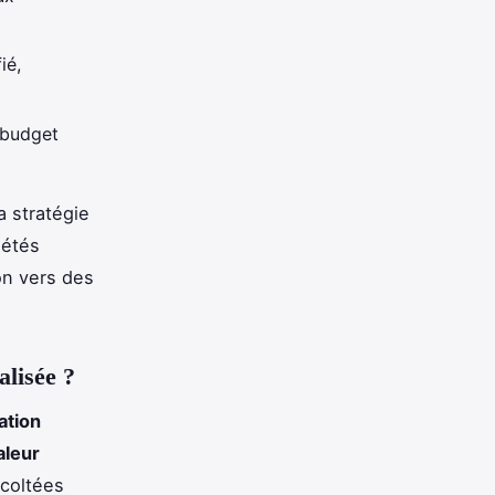
ié,
 budget
a stratégie
iétés
on vers des
alisée ?
ation
aleur
écoltées