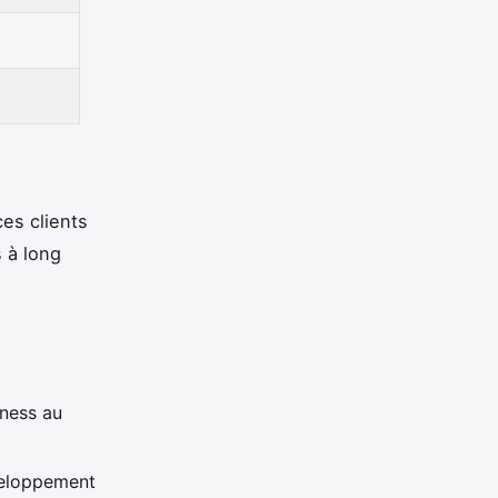
ces clients
s à long
iness au
eloppement