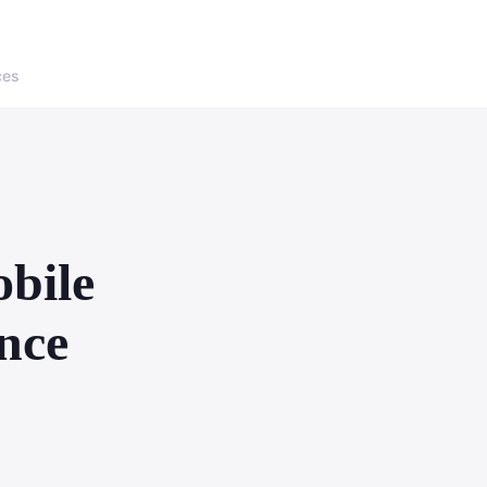
ces
obile
ence