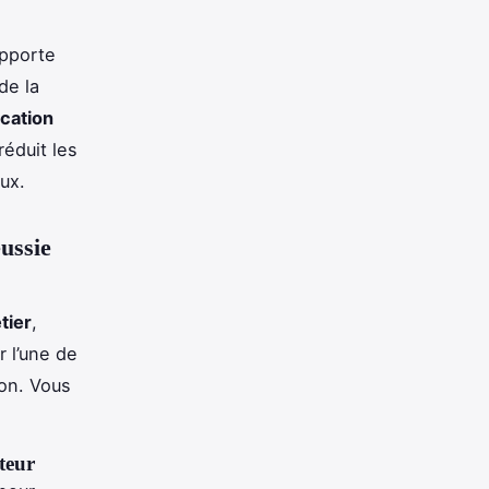
pporte
 de la
ication
réduit les
aux.
ussie
tier
,
r l’une de
ion. Vous
teur