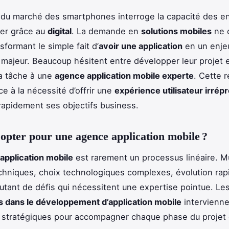
 du marché des smartphones interroge la capacité des en
er grâce au
digital
. La demande en
solutions mobiles
ne 
nsformant le simple fait d’
avoir une application
en un enje
 majeur. Beaucoup hésitent entre développer leur projet 
la tâche à une
agence application mobile experte
. Cette r
ce à la nécessité d’offrir une
expérience utilisateur irrép
 rapidement ses objectifs business.
opter pour une agence application mobile ?
application mobile
est rarement un processus linéaire. Mu
chniques, choix technologiques complexes, évolution rap
tant de défis qui nécessitent une expertise pointue. Le
s dans le développement d’application mobile
intervienn
 stratégiques pour accompagner chaque phase du projet e