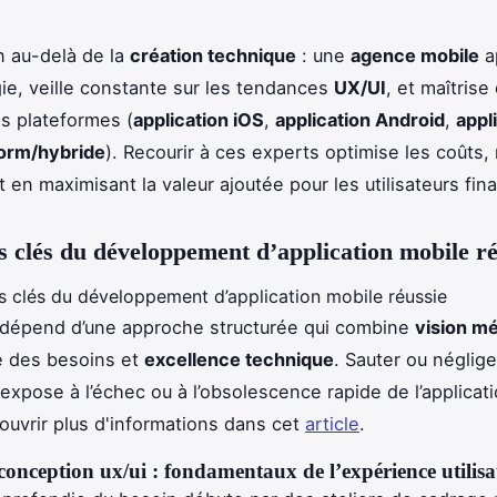
n au-delà de la
création technique
: une
agence mobile
a
e, veille constante sur les tendances
UX/UI
, et maîtrise
es plateformes (
application iOS
,
application Android
,
appl
form/hybride
). Recourir à ces experts optimise les coûts, 
t en maximisant la valeur ajoutée pour les utilisateurs fin
s clés du développement d’application mobile ré
 dépend d’une approche structurée qui combine
vision mé
e des besoins et
excellence technique
. Sauter ou néglige
expose à l’échec ou à l’obsolescence rapide de l’applicat
uvrir plus d'informations dans cet
article
.
conception ux/ui : fondamentaux de l’expérience utilisa