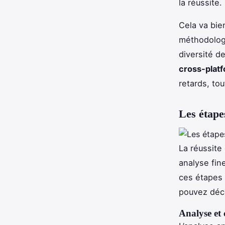
la réussite.
Cela va bie
méthodologi
diversité d
cross-plat
retards, tou
Les étape
La réussite
analyse fin
ces étapes 
pouvez déco
Analyse et 