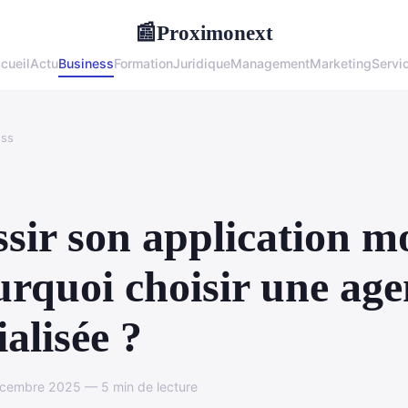
Proximonext
📰
cueil
Actu
Business
Formation
Juridique
Management
Marketing
Servi
ess
sir son application m
urquoi choisir une ag
ialisée ?
écembre 2025 — 5 min de lecture