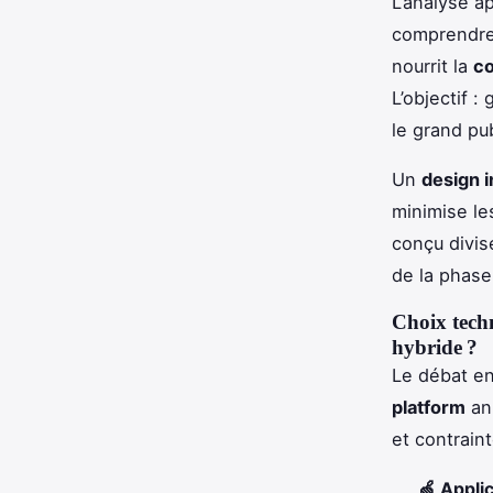
L’analyse a
comprendre 
nourrit la
co
L’objectif :
le grand pu
Un
design i
minimise le
conçu divise
de la phas
Choix tech
hybride ?
Le débat e
platform
ani
et contraint
🍏 Appli