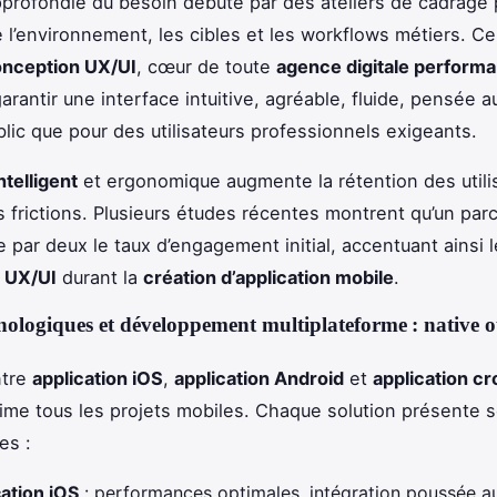
pprofondie du besoin débute par des ateliers de cadrage 
l’environnement, les cibles et les workflows métiers. Ce 
nception UX/UI
, cœur de toute
agence digitale perform
 garantir une interface intuitive, agréable, fluide, pensée 
blic que pour des utilisateurs professionnels exigeants.
ntelligent
et ergonomique augmente la rétention des utili
s frictions. Plusieurs études récentes montrent qu’un par
 par deux le taux d’engagement initial, accentuant ainsi l
e
UX/UI
durant la
création d’application mobile
.
nologiques et développement multiplateforme : native 
ntre
application iOS
,
application Android
et
application cr
me tous les projets mobiles. Chaque solution présente s
es :
cation iOS
: performances optimales, intégration poussée a