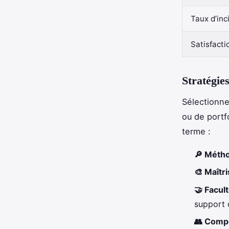
Taux d’in
Satisfacti
Stratégie
Sélectionne
ou de portf
terme :
🔎 Métho
🎨 Maîtr
🤝 Facul
support 
👥 Compo