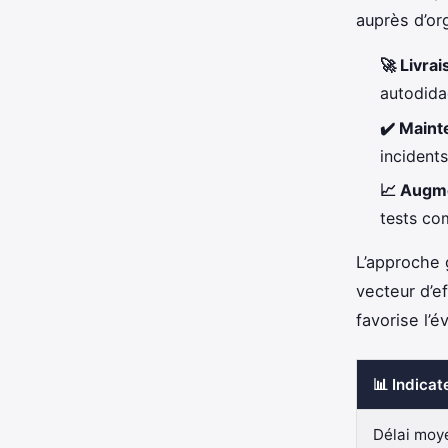
auprès d’or
🚀 Livra
autodida
✔️ Maint
incident
📈 Augme
tests com
L’approche
vecteur d’e
favorise l’é
📊 Indicat
Délai moye