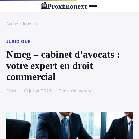
Proximonext
📰
Accueil
›
Juridique
JURIDIQUE
Nmcg – cabinet d'avocats :
votre expert en droit
commercial
Eliott — 13 juillet 2025 — 3 min de lecture