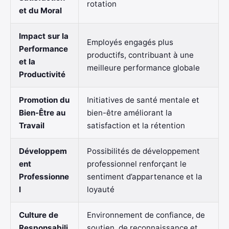
rotation
et du Moral
Impact sur la
Employés engagés plus
Performance
productifs, contribuant à une
et la
meilleure performance globale
Productivité
Promotion du
Initiatives de santé mentale et
Bien-Être au
bien-être améliorant la
Travail
satisfaction et la rétention
Développem
Possibilités de développement
ent
professionnel renforçant le
Professionne
sentiment d’appartenance et la
l
loyauté
Culture de
Environnement de confiance, de
Responsabili
soutien, de reconnaissance et