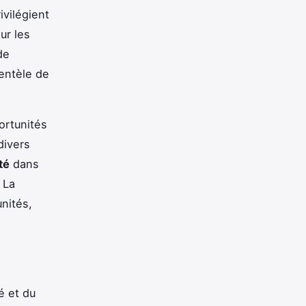
vilégient
ur les
de
ientèle de
ortunités
divers
té
dans
 La
nités,
é et du