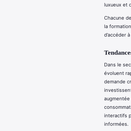
luxueux et 
Chacune de
la formatio
d’accéder à
Tendances
Dans le sec
évoluent ra
demande cro
investissent
augmentée p
consommateu
interactifs 
informées.