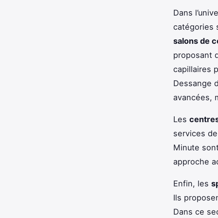
Dans l’univ
catégories 
salons de c
proposant d
capillaires
Dessange d
avancées, m
Les
centre
services de
Minute sont
approche ac
Enfin, les
s
Ils propose
Dans ce sec