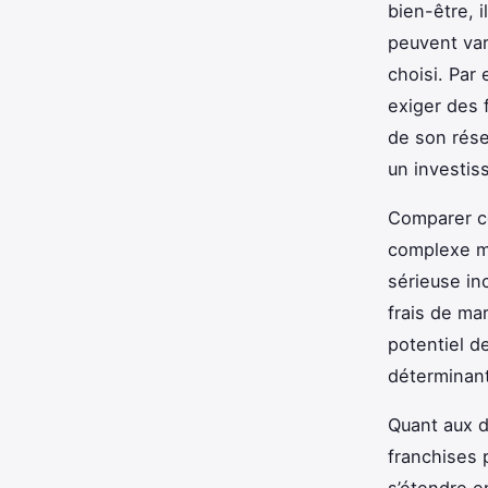
bien-être, i
peuvent var
choisi. Par
exiger des f
de son rése
un investis
Comparer 
complexe ma
sérieuse inc
frais de ma
potentiel d
déterminant
Quant aux dé
franchises 
s’étendre e