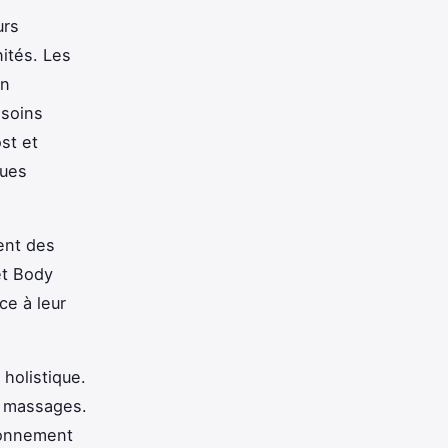
urs
ités. Les
en
 soins
st et
ques
uent des
et Body
ce à leur
holistique.
t massages.
ronnement