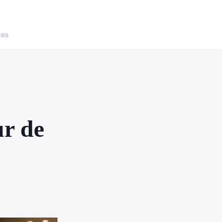
ces
ur de