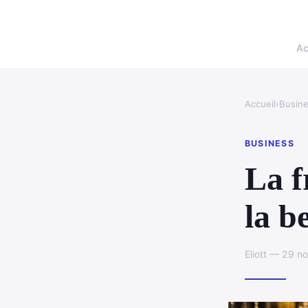
Ac
Accueil
›
Busin
BUSINESS
La f
la b
Eliott — 29 n