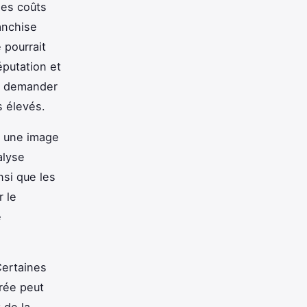
Ces coûts
anchise
 pourrait
réputation et
nt demander
s élevés.
e une image
alyse
nsi que les
 le
e
Certaines
urée peut
 de la