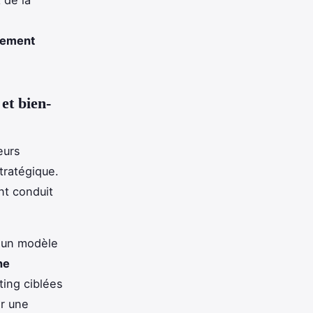
ssement
et bien-
eurs
tratégique.
nt conduit
à un modèle
ne
ing ciblées
er une