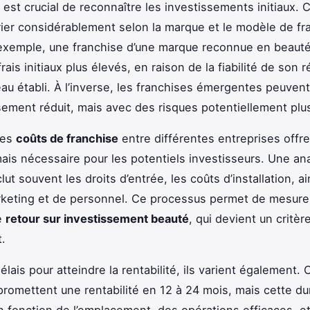
l est crucial de reconnaître les investissements initiaux. 
ier considérablement selon la marque et le modèle de fr
 exemple, une franchise d’une marque reconnue en beauté
rais initiaux plus élevés, en raison de la fiabilité de son 
au établi. À l’inverse, les franchises émergentes peuve
sement réduit, mais avec des risques potentiellement plu
ces
coûts de franchise
entre différentes entreprises offr
is nécessaire pour les potentiels investisseurs. Une an
lut souvent les droits d’entrée, les coûts d’installation, ai
rketing et de personnel. Ce processus permet de mesurer
e
retour sur investissement beauté
, qui devient un critèr
.
lais pour atteindre la rentabilité, ils varient également. 
promettent une rentabilité en 12 à 24 mois, mais cette d
n fonction de l’emplacement, des opérations efficaces, et