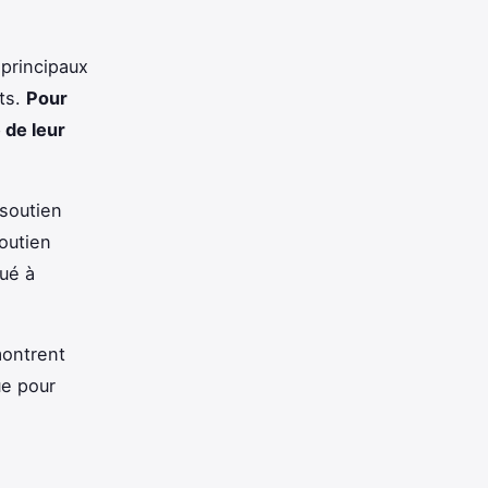
 principaux
nts.
Pour
 de leur
 soutien
soutien
ué à
montrent
ue pour