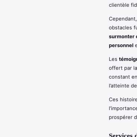
clientèle fi
Cependant, 
obstacles f
surmonter c
personnel
e
Les
témoig
offert par 
constant en
l’atteinte d
Ces histoir
l’importanc
prospérer d
Services 