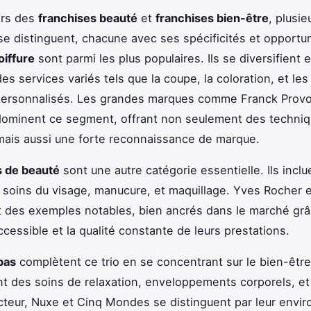
ers des
franchises beauté
et
franchises bien-être
, plusie
se distinguent, chacune avec ses spécificités et opportun
oiffure
sont parmi les plus populaires. Ils se diversifient 
es services variés tels que la coupe, la coloration, et les
 personnalisés. Les grandes marques comme Franck Provo
ominent ce segment, offrant non seulement des techni
ais aussi une forte reconnaissance de marque.
s de beauté
sont une autre catégorie essentielle. Ils incl
 soins du visage, manucure, et maquillage. Yves Rocher 
 des exemples notables, bien ancrés dans le marché grâ
cessible et la qualité constante de leurs prestations.
pas
complètent ce trio en se concentrant sur le bien-être 
nt des soins de relaxation, enveloppements corporels, e
teur, Nuxe et Cinq Mondes se distinguent par leur envi