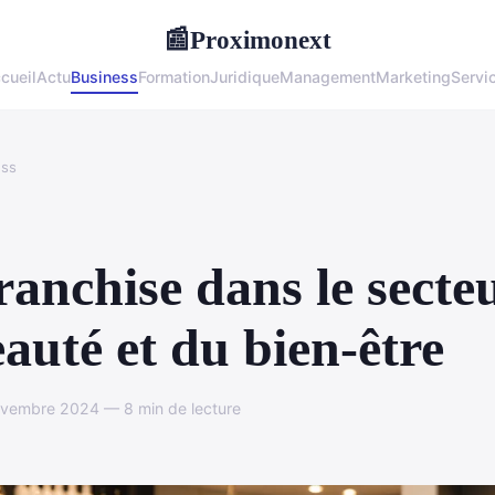
Proximonext
📰
cueil
Actu
Business
Formation
Juridique
Management
Marketing
Servi
ess
ranchise dans le secte
eauté et du bien-être
ovembre 2024 — 8 min de lecture