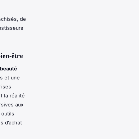
nchisés, de
estisseurs
ien-être
 beauté
s et une
rises
 la réalité
rsives aux
outils
ns d’achat