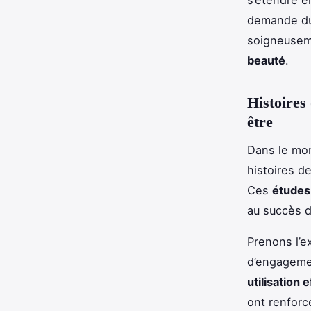
demande du 
soigneusem
beauté
.
Histoires 
être
Dans le mo
histoires d
Ces
études
au succès d
Prenons l’e
d’engagemen
utilisation
ont renforcé